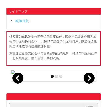
サイトマップ
首頁(日文)
供应商为东风装备公司营运的重要伙伴，因此东风装备公司为加
强与供应商协同合作，于2017年建置了供应商门户，以加强彼此
间之沟通效率与信息的透明化 ;
期望透过更坚实的合作与更紧密的伙伴关系 ，持续与供应商伙伴
一起永续经营、成长茁壮、共创双赢。